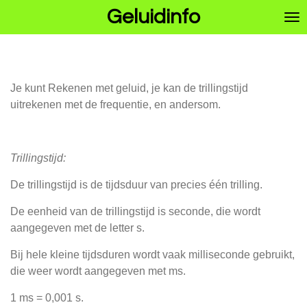
Geluidinfo
Ga
direct
naar
de
Rekenen met geluid
hoofdinhoud
Je kunt Rekenen met geluid, je kan de trillingstijd
uitrekenen met de frequentie, en andersom.
Trillingstijd:
De trillingstijd is de tijdsduur van precies één trilling.
De eenheid van de trillingstijd is seconde, die wordt
aangegeven met de letter s.
Bij hele kleine tijdsduren wordt vaak milliseconde gebruikt,
die weer wordt aangegeven met ms.
1 ms = 0,001 s.