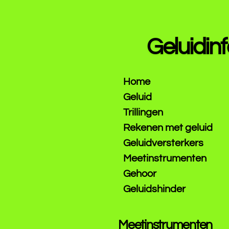
Ga
direct
naar
Geluidinf
de
hoofdinhoud
Home
Geluid
Trillingen
Rekenen met geluid
Geluidversterkers
Meetinstrumenten
Gehoor
Geluidshinder
Meetinstrumenten