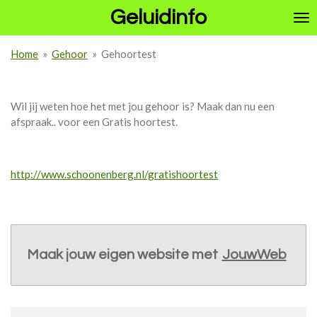
Geluidinfo
Ga
direct
naar
Home
»
Gehoor
»
Gehoortest
de
hoofdinhoud
Gehoortest
Wil jij weten hoe het met jou gehoor is? Maak dan nu een
afspraak.. voor een Gratis hoortest.
http://www.schoonenberg.nl/gratishoortest
Maak jouw eigen website met
JouwWeb