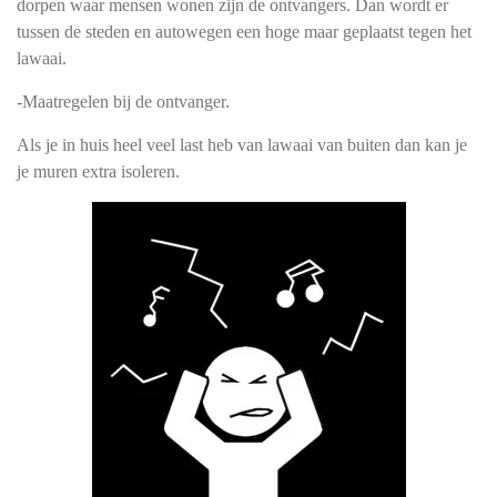
dorpen waar mensen wonen zijn de ontvangers. Dan wordt er
tussen de steden en autowegen een hoge maar geplaatst tegen het
lawaai.
-Maatregelen bij de ontvanger.
Als je in huis heel veel last heb van lawaai van buiten dan kan je
je muren extra isoleren.